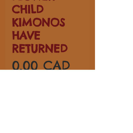
CHILD
KIMONOS
HAVE
RETURNED
Pris
0,00 CAD
MVA Inkludert
Antall
*
Legg til i handlekurv